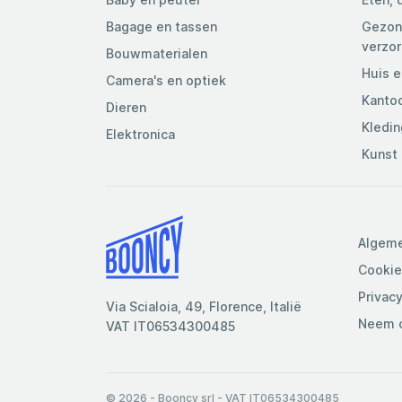
Bagage en tassen
Gezond
verzor
Bouwmaterialen
Huis e
Camera's en optiek
Kantoo
Dieren
Kledin
Elektronica
Kunst 
Algem
Cookie
Privac
Via Scialoia, 49, Florence, Italië
Neem c
VAT IT06534300485
© 2026
- Booncy srl - VAT IT06534300485