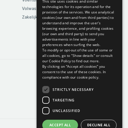
This site uses cookies and similar
technologies for its operation and for the
Volwassenen
provision of the services. We use analytical
Zakelijk en industrieel
cookies (our own and from third parties) to
understand and improve the user’s
browsing experience, and profiling cookies
(our own and third party) to send you
advertisements in line with your
preferences when surfing the web.
To modify or opt-out of the use of some or
all cookies, go to "Show details" or consult
our Cookie Policy to find out more.
By clicking on “Accept all cookies” you
consent to the use of these cookies.
In
compliance with our cookie policy.
STRICTLY NECESSARY
TARGETING
UNCLASSIFIED
ACCEPT ALL
DECLINE ALL