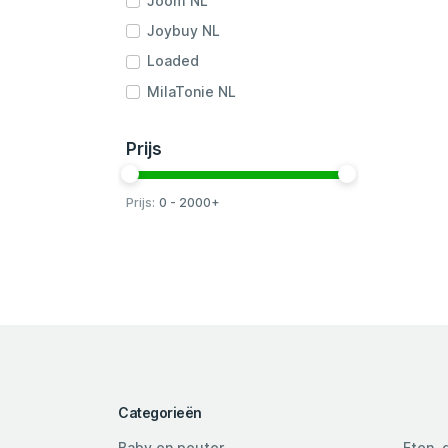
Joom NL
Joybuy NL
Loaded
MilaTonie NL
Nature's Finest NL
Prijs
OnsMagazijn NL
reBuy
Prijs:
0 - 2000+
Secret Sales
Svensson
Swarovski
Vagabond Shoemakers
Workliving NL
Categorieën
Baby en peuter
Eten, 