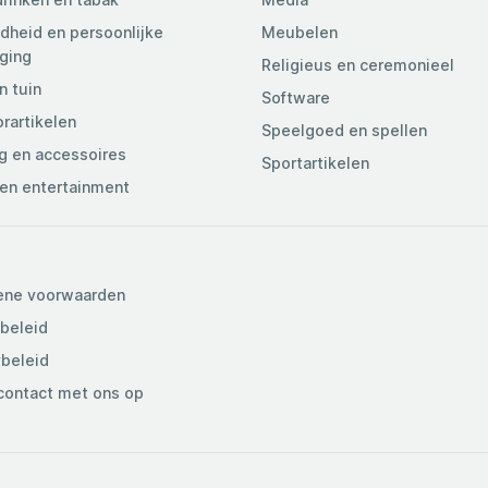
heid en persoonlijke
Meubelen
ging
Religieus en ceremonieel
n tuin
Software
rartikelen
Speelgoed en spellen
g en accessoires
Sportartikelen
en entertainment
ene voorwaarden
beleid
ybeleid
ontact met ons op