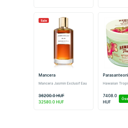
Sale
Mancera
Parasanteon
Mancera Jasmin Exclusif Eau
Hawaiian Tropi
de Parfum unisex 120 ml
Corporel Après
36200.0 HUF
7408.0
hidratáló 250 
Öss
32580.0 HUF
HUF