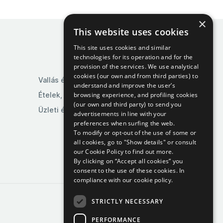
×
This website uses cookies
This site uses cookies and similar
technologies for its operation and for the
provision of the services. We use analytical
cookies (our own and from third parties) to
Vallás és szertartások
understand and improve the user’s
browsing experience, and profiling cookies
Ételek, italok és dohányáru
(our own and third party) to send you
Üzleti és ipari termékek
advertisements in line with your
preferences when surfing the web.
To modify or opt-out of the use of some or
all cookies, go to "Show details" or consult
our Cookie Policy to find out more.
By clicking on “Accept all cookies” you
consent to the use of these cookies.
In
compliance with our cookie policy.
STRICTLY NECESSARY
PERFORMANCE