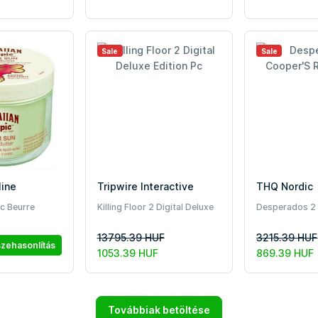
Sale
Sale
line
Tripwire Interactive
THQ Nordic
c Beurre
Killing Floor 2 Digital Deluxe
Desperados 2
 Soleil
Edition Pc
Revenge Pc
13795.39 HUF
3215.39 HUF
ml zöld
zehasonlítás
1053.39 HUF
869.39 HUF
Továbbiak betöltése