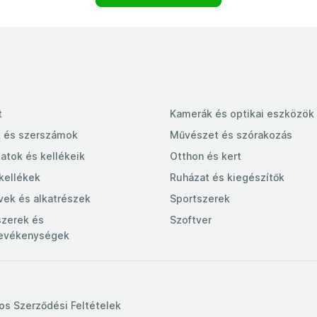
t
Kamerák és optikai eszközök
 és szerszámok
Művészet és szórakozás
latok és kellékeik
Otthon és kert
 kellékek
Ruházat és kiegészítők
vek és alkatrészek
Sportszerek
szerek és
Szoftver
tevékenységek
nos Szerződési Feltételek