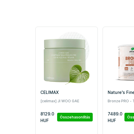
CELIMAX
Nature's Fin
[celimax] JI WOO GAE
Bronze PRO - 
Szívlevél BHA Peeling Korong
Formula with 
8129.0
7489.0
60 db
Biotin, Copper
Összehasonlítás
Öss
HUF
HUF