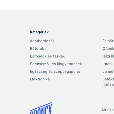
Kategóriák
Adathordozók
Felnőt
Bútorok
Gépek
Bőröndök és táskák
Háziál
Csecsemők és kisgyermekek
Irodai
Egészség és szépségápolás
Jármű
Elektronika
Játék
játék
Általá