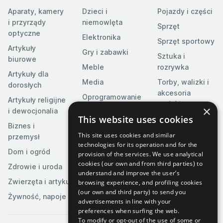
Aparaty, kamery
Dzieci i
Pojazdy i części
i przyrządy
niemowlęta
Sprzęt
optyczne
Elektronika
Sprzęt sportowy
Artykuły
Gry i zabawki
Sztuka i
biurowe
Meble
rozrywka
Artykuły dla
Media
Torby, walizki i
dorosłych
akcesoria
Oprogramowanie
Artykuły religijne
podróżne
×
i dewocjonalia
This website uses cookies
Ubrania i
Biznes i
akcesoria
This site uses cookies and similar
przemysł
technologies for its operation and for the
Dom i ogród
provision of the services. We use analytical
cookies (our own and from third parties) to
Zdrowie i uroda
understand and improve the user’s
Zwierzęta i artykuły dla zwierząt
browsing experience, and profiling cookies
(our own and third party) to send you
Żywność, napoje i tytoń
advertisements in line with your
preferences when surfing the web.
To modify or opt-out of the use of some or