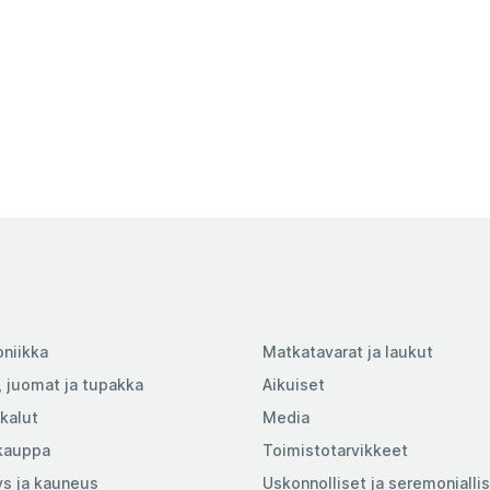
oniikka
Matkatavarat ja laukut
 juomat ja tupakka
Aikuiset
kalut
Media
kauppa
Toimistotarvikkeet
s ja kauneus
Uskonnolliset ja seremonialli