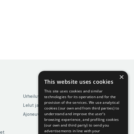
×
This website uses cookies
This site uses cookies and similar
Urheiluvälineet
technologies for its operation and for the
provision of the services. We use analytical
Lelut ja pelit
cookies (our own and from third parties) to
understand and improve the user’s
Ajoneuvot ja osat
browsing experience, and profiling cookies
(our own and third party) to send you
advertisements in line with your
set