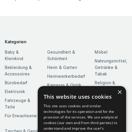
Kategorien
Baby &
Gesundheit &
Möbel
Kleinkind
Schönheit
Nahrungsmittel,
Bekleidung &
Heim & Garten
Getränke &
Accessoires
Tabak
Heimwerkerbedarf
Bürobedarf
Religion &
Kameras & Optik
Feierlichkeiten
×
Elektronik
Kunst &
This website uses cookies
Software
Fahrzeuge &
Unterhaltung
This site uses cookies and similar
Teile
Spielzeuge &
Medien
technologies for its operation and for the
Spiele
Für Erwachsene
provision of the services. We use analytical
Sportartikel
cookies (our own and from third parties) to
understand and improve the user’s
Taschen & Gepäck